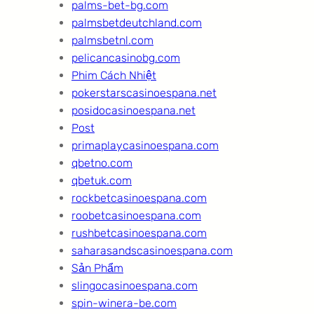
palms-bet-bg.com
palmsbetdeutchland.com
palmsbetnl.com
pelicancasinobg.com
Phim Cách Nhiệt
pokerstarscasinoespana.net
posidocasinoespana.net
Post
primaplaycasinoespana.com
qbetno.com
qbetuk.com
rockbetcasinoespana.com
roobetcasinoespana.com
rushbetcasinoespana.com
saharasandscasinoespana.com
Sản Phẩm
slingocasinoespana.com
spin-winera-be.com