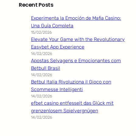
Recent Posts
Experimenta la Emoción de Mafia Casino:
Una Guía Completa
15/02/2026
Elevate Your Game with the Revolutionary
Easybet App Experience
14/02/2026
Apostas Selvagens e Emocionantes com
Betbull Brasil
14/02/2026
Betbul Italia Rivoluziona il Gioco con
Scommesse Intelligenti
14/02/2026
efbet casino entfesselt das Glück mit
grenzenlosem Spielvergnügen
14/02/2026