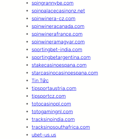
spingrannybe.com
spinpalacecasinonz.net
spinwinera-cz.com
spinwineracanada.com
spinwinerafrance.com
spinwineramagyar.com
sportingbet-india.com
sportingbetargentina.com
stakecasinoespana.com
starcasinocasinoespana.com
Tin Tức
tipsportaustria.com
tipsportcz.com
totocasinopl.com
totogamingnl.com
tracksinoindia.com
tracksinosouthafrica.com
ubet-us.us