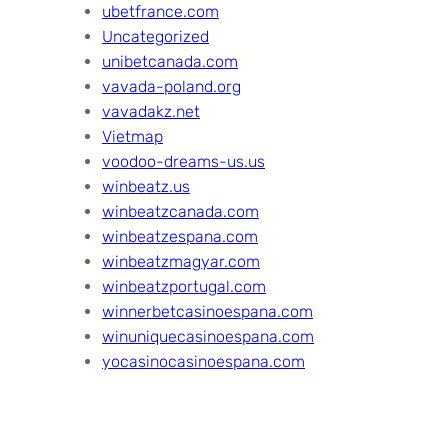
ubetfrance.com
Uncategorized
unibetcanada.com
vavada-poland.org
vavadakz.net
Vietmap
voodoo-dreams-us.us
winbeatz.us
winbeatzcanada.com
winbeatzespana.com
winbeatzmagyar.com
winbeatzportugal.com
winnerbetcasinoespana.com
winuniquecasinoespana.com
yocasinocasinoespana.com