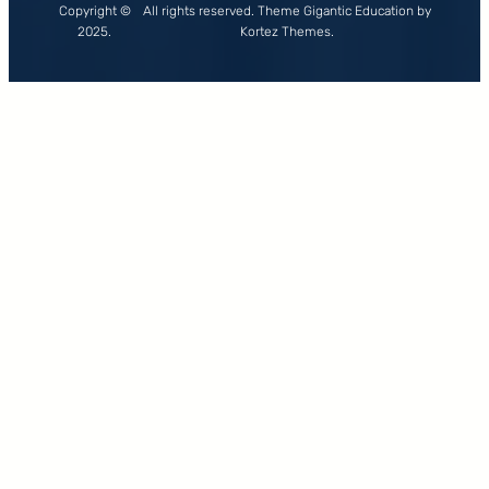
Copyright ©
All rights reserved. Theme Gigantic Education by
2025.
Kortez Themes.