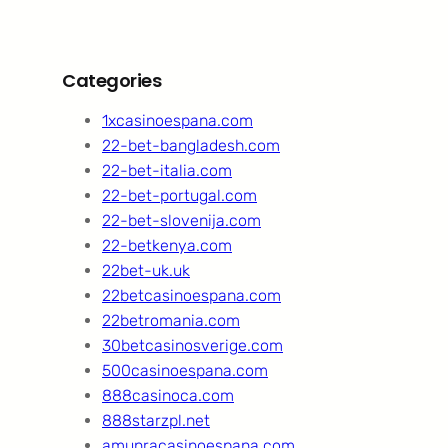
Categories
1xcasinoespana.com
22-bet-bangladesh.com
22-bet-italia.com
22-bet-portugal.com
22-bet-slovenija.com
22-betkenya.com
22bet-uk.uk
22betcasinoespana.com
22betromania.com
30betcasinosverige.com
500casinoespana.com
888casinoca.com
888starzpl.net
amunracasinoespana.com