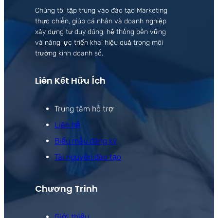
Chúng tôi tập trung vào đào tạo Marketing
thực chiến, giúp cá nhân và doanh nghiệp
xây dựng tư duy đúng, hệ thống bền vững
và năng lực triển khai hiệu quả trong môi
trường kinh doanh số.
Liên Kết Hữu Ích
Trung tâm hỗ trợ
Liên hệ
Biểu mẫu đăng ký
Tài nguyên đào tạo
Chương Trình
Giới thiệu