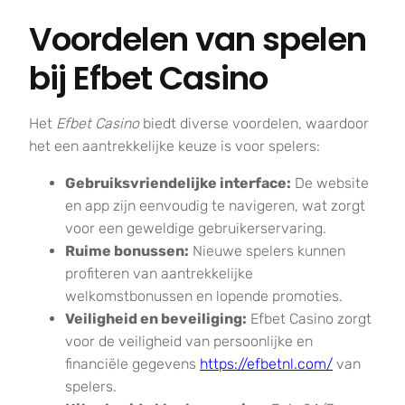
Voordelen van spelen
bij Efbet Casino
Het
Efbet Casino
biedt diverse voordelen, waardoor
het een aantrekkelijke keuze is voor spelers:
Gebruiksvriendelijke interface:
De website
en app zijn eenvoudig te navigeren, wat zorgt
voor een geweldige gebruikerservaring.
Ruime bonussen:
Nieuwe spelers kunnen
profiteren van aantrekkelijke
welkomstbonussen en lopende promoties.
Veiligheid en beveiliging:
Efbet Casino zorgt
voor de veiligheid van persoonlijke en
financiële gegevens
https://efbetnl.com/
van
spelers.