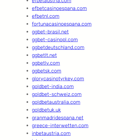
efbetaustria.com
efbetcasinoespana.com
efbetnl.com
fortunacasinoespana.com
ggbet-brasil.net
ggbet-casinopl.com
ggbetdeutschland.com
ggbetlt.net
ggbetlv.com
ggbetsk.com
glorycasinotyrkey.com
goldbet-india.com
goldbet-schweiz.com
goldbetaustralia.com
goldbetuk.uk
granmadridespana.net
greece-interwetten.com
inbetaustria.com