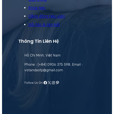
Khóa học
Cộng đồng học viên
Đối tác & liên kết
Thông Tin Liên Hệ
Hồ Chí Minh, Việt Nam
Phone : (+84) 0906 375 598, Email :
votandaotp@gmail.com
Facebook
X
Instagram
Pinterest
Follow Us On: