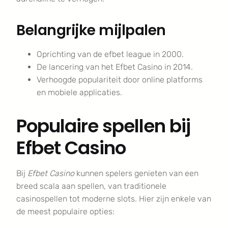
Belangrijke mijlpalen
Oprichting van de efbet league in 2000.
De lancering van het Efbet Casino in 2014.
Verhoogde populariteit door online platforms
en mobiele applicaties.
Populaire spellen bij
Efbet Casino
Bij
Efbet Casino
kunnen spelers genieten van een
breed scala aan spellen, van traditionele
casinospellen tot moderne slots. Hier zijn enkele van
de meest populaire opties: