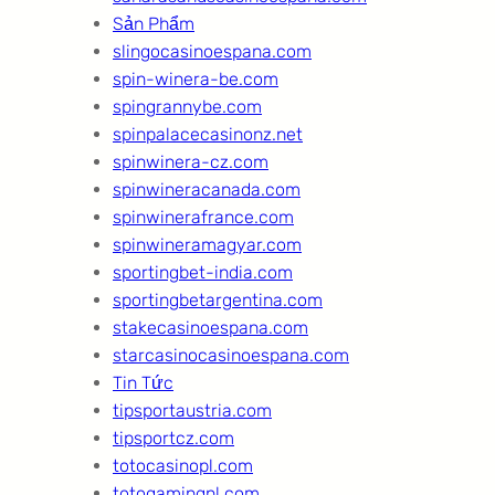
Sản Phẩm
slingocasinoespana.com
spin-winera-be.com
spingrannybe.com
spinpalacecasinonz.net
spinwinera-cz.com
spinwineracanada.com
spinwinerafrance.com
spinwineramagyar.com
sportingbet-india.com
sportingbetargentina.com
stakecasinoespana.com
starcasinocasinoespana.com
Tin Tức
tipsportaustria.com
tipsportcz.com
totocasinopl.com
totogamingnl.com