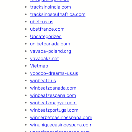
tracksinoindia.com
tracksinosouthafrica.com
ubet-us.us
ubetfrance.com
Uncategorized
unibetcanada.com
vavada-poland.org
vavadakz.net
Vietmap
voodoo-dreams-us.us
winbeatz.us
winbeatzcanada.com
winbeatzespana.com
winbeatzmagyar.com
winbeatzportugal.com
winnerbetcasinoespana.com
winuniquecasinoespana.com