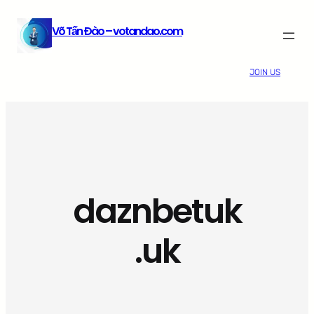
Chuyển
Võ Tấn Đào – votandao.com
đến
phần
nội
JOIN US
dung
daznbetuk
.uk