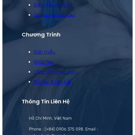
Biểu mẫu đăng ký
Tài nguyên đào tạo
Chương Trình
Giới thiệu
Khóa học
Cộng đồng học viên
Đối tác & liên kết
Thông Tin Liên Hệ
Hồ Chí Minh, Việt Nam
Phone : (+84) 0906 375 598, Email :