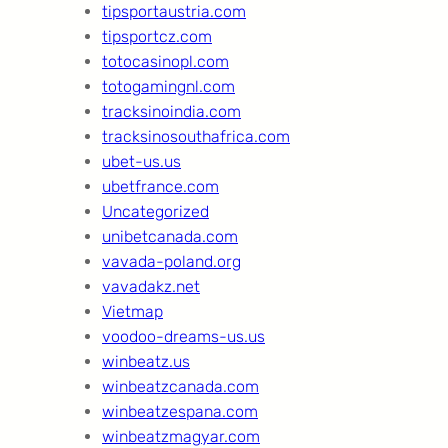
tipsportaustria.com
tipsportcz.com
totocasinopl.com
totogamingnl.com
tracksinoindia.com
tracksinosouthafrica.com
ubet-us.us
ubetfrance.com
Uncategorized
unibetcanada.com
vavada-poland.org
vavadakz.net
Vietmap
voodoo-dreams-us.us
winbeatz.us
winbeatzcanada.com
winbeatzespana.com
winbeatzmagyar.com