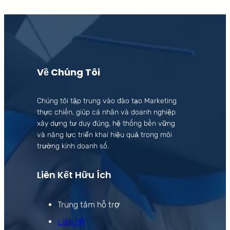
Về Chúng Tôi
Chúng tôi tập trung vào đào tạo Marketing
thực chiến, giúp cá nhân và doanh nghiệp
xây dựng tư duy đúng, hệ thống bền vững
và năng lực triển khai hiệu quả trong môi
trường kinh doanh số.
Liên Kết Hữu Ích
Trung tâm hỗ trợ
Liên hệ