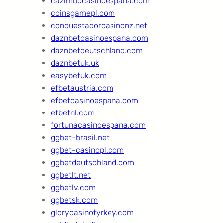
cazimbocasinoespana.com
coinsgamepl.com
conquestadorcasinonz.net
daznbetcasinoespana.com
daznbetdeutschland.com
daznbetuk.uk
easybetuk.com
efbetaustria.com
efbetcasinoespana.com
efbetnl.com
fortunacasinoespana.com
ggbet-brasil.net
ggbet-casinopl.com
ggbetdeutschland.com
ggbetlt.net
ggbetlv.com
ggbetsk.com
glorycasinotyrkey.com