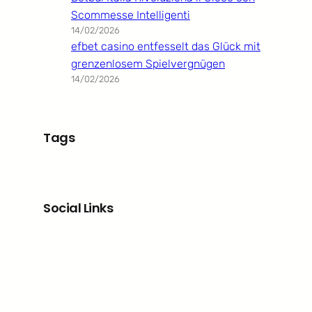
Scommesse Intelligenti
14/02/2026
efbet casino entfesselt das Glück mit
grenzenlosem Spielvergnügen
14/02/2026
Tags
Social Links
Facebook
Twitter
LinkedIn
Instagram