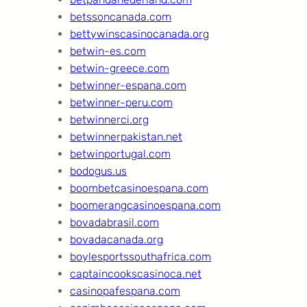
betssoncanada.com
bettywinscasinocanada.org
betwin-es.com
betwin-greece.com
betwinner-espana.com
betwinner-peru.com
betwinnerci.org
betwinnerpakistan.net
betwinportugal.com
bodogus.us
boombetcasinoespana.com
boomerangcasinoespana.com
bovadabrasil.com
bovadacanada.org
boylesportssouthafrica.com
captaincookscasinoca.net
casinopafespana.com