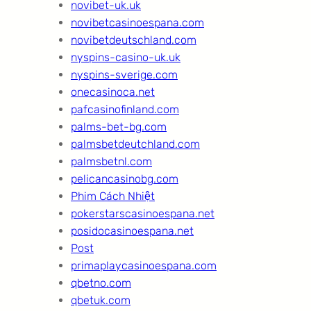
novibet-uk.uk
novibetcasinoespana.com
novibetdeutschland.com
nyspins-casino-uk.uk
nyspins-sverige.com
onecasinoca.net
pafcasinofinland.com
palms-bet-bg.com
palmsbetdeutchland.com
palmsbetnl.com
pelicancasinobg.com
Phim Cách Nhiệt
pokerstarscasinoespana.net
posidocasinoespana.net
Post
primaplaycasinoespana.com
qbetno.com
qbetuk.com