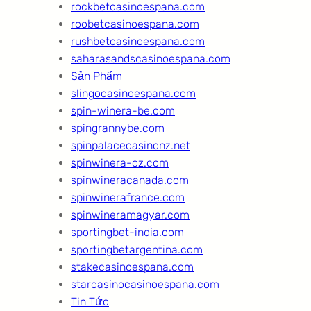
rockbetcasinoespana.com
roobetcasinoespana.com
rushbetcasinoespana.com
saharasandscasinoespana.com
Sản Phẩm
slingocasinoespana.com
spin-winera-be.com
spingrannybe.com
spinpalacecasinonz.net
spinwinera-cz.com
spinwineracanada.com
spinwinerafrance.com
spinwineramagyar.com
sportingbet-india.com
sportingbetargentina.com
stakecasinoespana.com
starcasinocasinoespana.com
Tin Tức