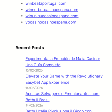
winbeatzportugal.com
winnerbetcasinoespana.com
winuniquecasinoespana.com
yocasinocasinoespana.com
Recent Posts
Experimenta la Emoción de Mafia Casino:
Una Guía Completa
15/02/2026
Elevate Your Game with the Revolutionary
Easybet App Experience
14/02/2026
Apostas Selvagens e Emocionantes com
Betbull Brasil
14/02/2026
Betbul Italia Rivoluziona il Gioco con