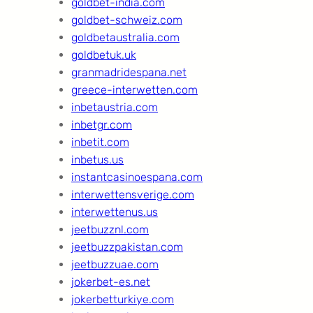
goldbet-india.com
goldbet-schweiz.com
goldbetaustralia.com
goldbetuk.uk
granmadridespana.net
greece-interwetten.com
inbetaustria.com
inbetgr.com
inbetit.com
inbetus.us
instantcasinoespana.com
interwettensverige.com
interwettenus.us
jeetbuzznl.com
jeetbuzzpakistan.com
jeetbuzzuae.com
jokerbet-es.net
jokerbetturkiye.com