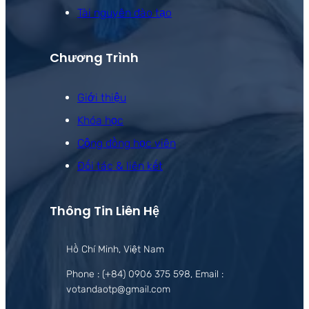
Tài nguyên đào tạo
Chương Trình
Giới thiệu
Khóa học
Cộng đồng học viên
Đối tác & liên kết
Thông Tin Liên Hệ
Hồ Chí Minh, Việt Nam
Phone : (+84) 0906 375 598, Email :
votandaotp@gmail.com