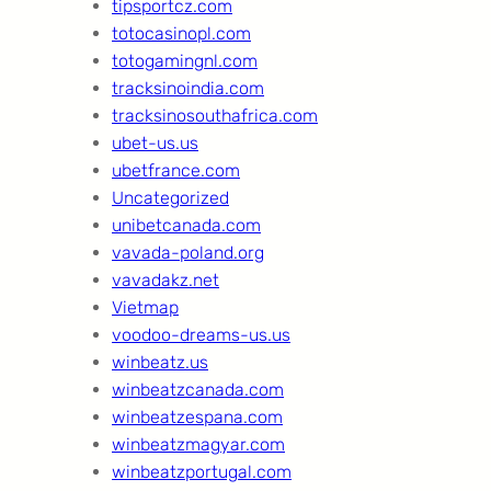
tipsportcz.com
totocasinopl.com
totogamingnl.com
tracksinoindia.com
tracksinosouthafrica.com
ubet-us.us
ubetfrance.com
Uncategorized
unibetcanada.com
vavada-poland.org
vavadakz.net
Vietmap
voodoo-dreams-us.us
winbeatz.us
winbeatzcanada.com
winbeatzespana.com
winbeatzmagyar.com
winbeatzportugal.com