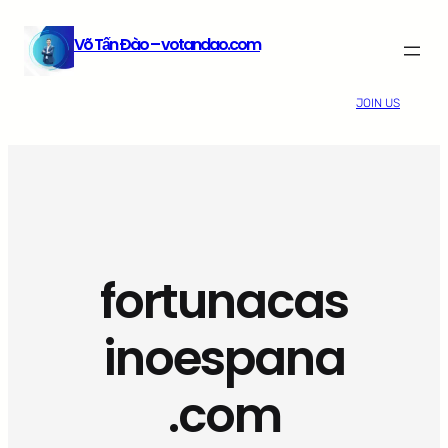
Chuyển
Võ Tấn Đào – votandao.com
đến
phần
nội
JOIN US
dung
fortunacas
inoespana
.com