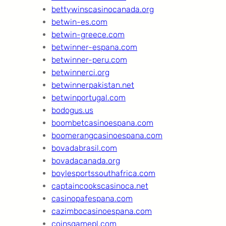
bettywinscasinocanada.org
betwin-es.com
betwin-greece.com
betwinner-espana.com
betwinner-peru.com
betwinnerci.org
betwinnerpakistan.net
betwinportugal.com
bodogus.us
boombetcasinoespana.com
boomerangcasinoespana.com
bovadabrasil.com
bovadacanada.org
boylesportssouthafrica.com
captaincookscasinoca.net
casinopafespana.com
cazimbocasinoespana.com
coinsgamepl.com