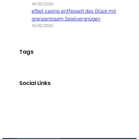
14/02/2026
efbet casino entfesselt das Glück mit
grenzenlosem Spielvergnügen
14/02/2026
Tags
Social Links
Facebook
Twitter
LinkedIn
Instagram