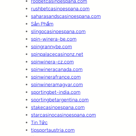
roobetcasinoespana.com
rushbetcasinoespana.com
saharasandscasinoespana.com
Sản Phẩm
slingocasinoespana.com
spin-winera-be.com
spingrannybe.com
spinpalacecasinonz.net
spinwinera-cz.com
spinwineracanada.com
spinwinerafrance.com
spinwineramagyar.com
sportingbet-india.com
sportingbetargentina.com
stakecasinoespana.com
starcasinocasinoespana.com
Tin Tức
tipsportaustria.com