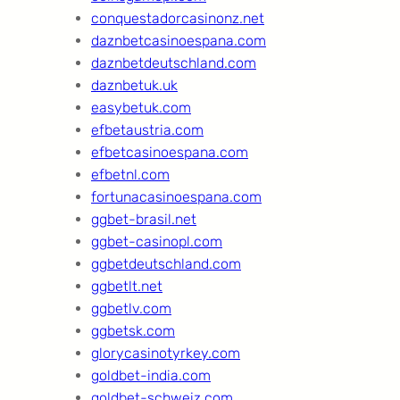
conquestadorcasinonz.net
daznbetcasinoespana.com
daznbetdeutschland.com
daznbetuk.uk
easybetuk.com
efbetaustria.com
efbetcasinoespana.com
efbetnl.com
fortunacasinoespana.com
ggbet-brasil.net
ggbet-casinopl.com
ggbetdeutschland.com
ggbetlt.net
ggbetlv.com
ggbetsk.com
glorycasinotyrkey.com
goldbet-india.com
goldbet-schweiz.com