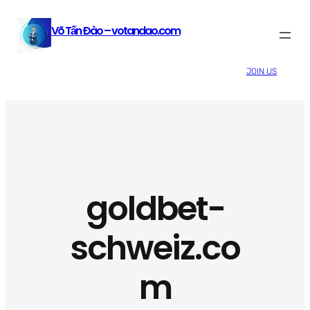
Chuyển
Võ Tấn Đào – votandao.com
đến
phần
nội
JOIN US
dung
goldbet-
schweiz.co
m