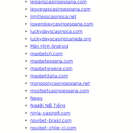
legianocasinoespana.com
leovegascasinoespana.com
limitlesscasinoca.net
lowenplaycasinoespana.com
luckydayscasinoca.com
luckydayscasinocanada.org
Màn Hình Android
maxbetch.com
maxbetespana.com
maxbetgreece.com
maxbetitalia.com
monopolycasinoespana.net
mostbetcasinoespana.com
News
Người Nổi Tiếng
ninja-casinofi.com
novibet-brasil.com
novibet-chile-cl.com