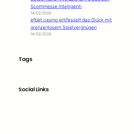
Scommesse Intelligenti
14/02/2026
efbet casino entfesselt das Glück mit
grenzenlosem Spielvergnügen
14/02/2026
Tags
Social Links
Facebook
Twitter
LinkedIn
Instagram