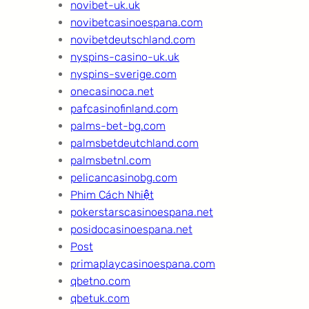
novibet-uk.uk
novibetcasinoespana.com
novibetdeutschland.com
nyspins-casino-uk.uk
nyspins-sverige.com
onecasinoca.net
pafcasinofinland.com
palms-bet-bg.com
palmsbetdeutchland.com
palmsbetnl.com
pelicancasinobg.com
Phim Cách Nhiệt
pokerstarscasinoespana.net
posidocasinoespana.net
Post
primaplaycasinoespana.com
qbetno.com
qbetuk.com