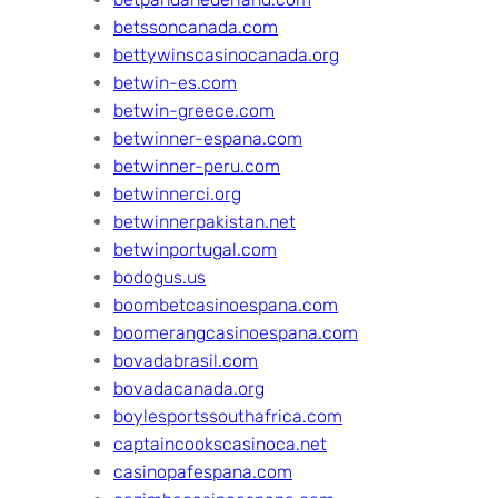
betssoncanada.com
bettywinscasinocanada.org
betwin-es.com
betwin-greece.com
betwinner-espana.com
betwinner-peru.com
betwinnerci.org
betwinnerpakistan.net
betwinportugal.com
bodogus.us
boombetcasinoespana.com
boomerangcasinoespana.com
bovadabrasil.com
bovadacanada.org
boylesportssouthafrica.com
captaincookscasinoca.net
casinopafespana.com