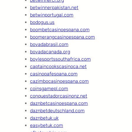
betwinnerci.org
betwinnerpakistan.net
betwinportugal.com
bodogus.us
boombetcasinoespana.com
boomerangcasinoespana.com
bovadabrasil.com
bovadacanada.org
boylesportssouthafrica.com
captaincookscasinoca.net
casinopafespana.com
cazimbocasinoespana.com
coinsgamepl.com
conquestadorcasinonz.net
daznbetcasinoespana.com
daznbetdeutschland.com
daznbetuk.uk
easybetuk.com