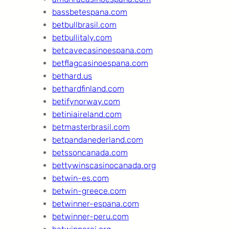
bassbetespana.com
betbullbrasil.com
betbullitaly.com
betcavecasinoespana.com
betflagcasinoespana.com
bethard.us
bethardfinland.com
betifynorway.com
betiniaireland.com
betmasterbrasil.com
betpandanederland.com
betssoncanada.com
bettywinscasinocanada.org
betwin-es.com
betwin-greece.com
betwinner-espana.com
betwinner-peru.com