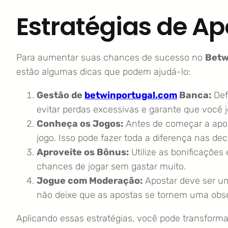
Estratégias de A
Para aumentar suas chances de sucesso no
Betw
estão algumas dicas que podem ajudá-lo:
Gestão de
betwinportugal.com
Banca:
Def
evitar perdas excessivas e garante que você 
Conheça os Jogos:
Antes de começar a apost
jogo. Isso pode fazer toda a diferença nas dec
Aproveite os Bônus:
Utilize as bonificações
chances de jogar sem gastar muito.
Jogue com Moderação:
Apostar deve ser um
não deixe que as apostas se tornem uma obs
Aplicando essas estratégias, você pode transform