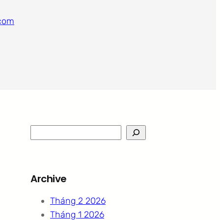
.com
S
e
a
r
Archive
c
h
Tháng 2 2026
Tháng 1 2026