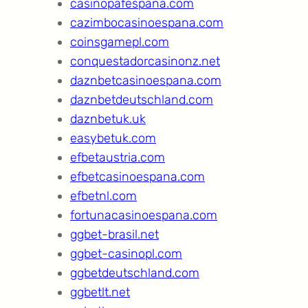
casinopafespana.com
cazimbocasinoespana.com
coinsgamepl.com
conquestadorcasinonz.net
daznbetcasinoespana.com
daznbetdeutschland.com
daznbetuk.uk
easybetuk.com
efbetaustria.com
efbetcasinoespana.com
efbetnl.com
fortunacasinoespana.com
e
ggbet-brasil.net
ggbet-casinopl.com
ggbetdeutschland.com
ggbetlt.net