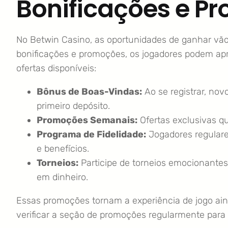
Bonificações e P
No Betwin Casino, as oportunidades de ganhar vã
bonificações e promoções, os jogadores podem apr
ofertas disponíveis:
Bônus de Boas-Vindas:
Ao se registrar, no
primeiro depósito.
Promoções Semanais:
Ofertas exclusivas q
Programa de Fidelidade:
Jogadores regular
e benefícios.
Torneios:
Participe de torneios emocionantes
em dinheiro.
Essas promoções tornam a experiência de jogo ai
verificar a seção de promoções regularmente par