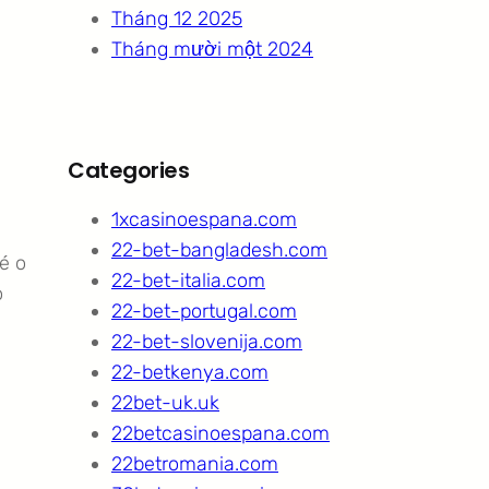
Tháng 12 2025
Tháng mười một 2024
Categories
1xcasinoespana.com
22-bet-bangladesh.com
é o
22-bet-italia.com
o
22-bet-portugal.com
22-bet-slovenija.com
22-betkenya.com
22bet-uk.uk
22betcasinoespana.com
22betromania.com