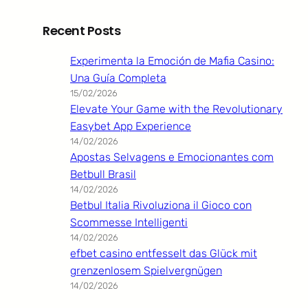
Recent Posts
Experimenta la Emoción de Mafia Casino:
Una Guía Completa
15/02/2026
Elevate Your Game with the Revolutionary
Easybet App Experience
14/02/2026
Apostas Selvagens e Emocionantes com
Betbull Brasil
14/02/2026
Betbul Italia Rivoluziona il Gioco con
Scommesse Intelligenti
14/02/2026
efbet casino entfesselt das Glück mit
grenzenlosem Spielvergnügen
14/02/2026