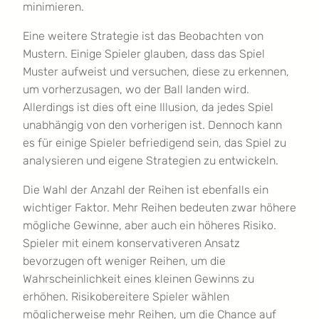
minimieren.
Eine weitere Strategie ist das Beobachten von
Mustern. Einige Spieler glauben, dass das Spiel
Muster aufweist und versuchen, diese zu erkennen,
um vorherzusagen, wo der Ball landen wird.
Allerdings ist dies oft eine Illusion, da jedes Spiel
unabhängig von den vorherigen ist. Dennoch kann
es für einige Spieler befriedigend sein, das Spiel zu
analysieren und eigene Strategien zu entwickeln.
Die Wahl der Anzahl der Reihen ist ebenfalls ein
wichtiger Faktor. Mehr Reihen bedeuten zwar höhere
mögliche Gewinne, aber auch ein höheres Risiko.
Spieler mit einem konservativeren Ansatz
bevorzugen oft weniger Reihen, um die
Wahrscheinlichkeit eines kleinen Gewinns zu
erhöhen. Risikobereitere Spieler wählen
möglicherweise mehr Reihen, um die Chance auf