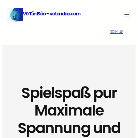
Chuyển
Võ Tấn Đào – votandao.com
đến
phần
nội
JOIN US
dung
Spielspaß pur
Maximale
Spannung und