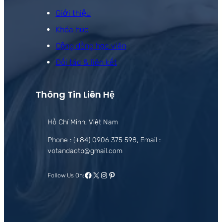
Giới thiệu
Khóa học
Cộng đồng học viên
Đối tác & liên kết
Thông Tin Liên Hệ
Hồ Chí Minh, Việt Nam
Phone : (+84) 0906 375 598, Email :
votandaotp@gmail.com
Facebook
X
Instagram
Pinterest
Follow Us On: