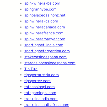
spin-winera-be.com
spingrannybe.com
spinpalacecasinonz.net
spinwinera-cz.com
spinwineracanada.com
spinwinerafrance.com
spinwineramagyar.com
sportingbet-india.com
sportingbetargentina.com
stakecasinoespana.com
starcasinocasinoespana.com
Tin Tức
tipsportaustria.com
tipsportcz.com
totocasinopl.com
totogamingnl.com
tracksinoindia.com
tracksinosouthafrica.com