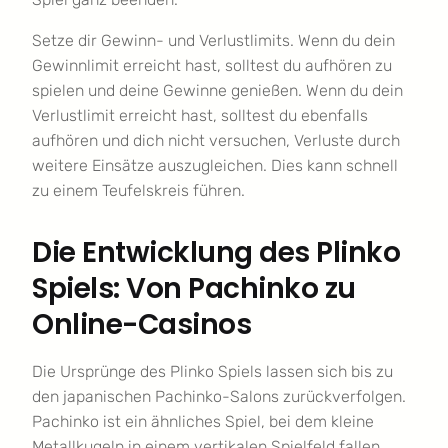
Setze dir Gewinn- und Verlustlimits. Wenn du dein
Gewinnlimit erreicht hast, solltest du aufhören zu
spielen und deine Gewinne genießen. Wenn du dein
Verlustlimit erreicht hast, solltest du ebenfalls
aufhören und dich nicht versuchen, Verluste durch
weitere Einsätze auszugleichen. Dies kann schnell
zu einem Teufelskreis führen.
Die Entwicklung des Plinko
Spiels: Von Pachinko zu
Online-Casinos
Die Ursprünge des Plinko Spiels lassen sich bis zu
den japanischen Pachinko-Salons zurückverfolgen.
Pachinko ist ein ähnliches Spiel, bei dem kleine
Metallkugeln in einem vertikalen Spielfeld fallen