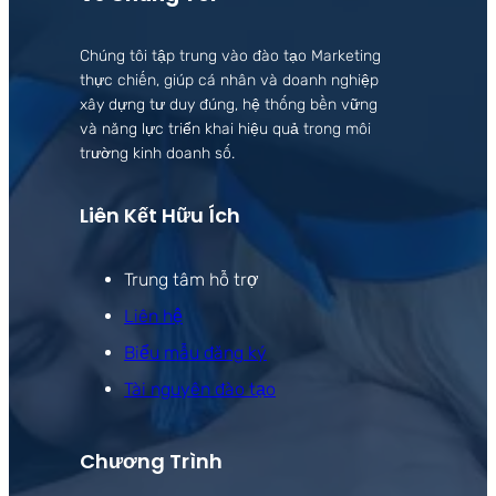
Chúng tôi tập trung vào đào tạo Marketing
thực chiến, giúp cá nhân và doanh nghiệp
xây dựng tư duy đúng, hệ thống bền vững
và năng lực triển khai hiệu quả trong môi
trường kinh doanh số.
Liên Kết Hữu Ích
Trung tâm hỗ trợ
Liên hệ
Biểu mẫu đăng ký
Tài nguyên đào tạo
Chương Trình