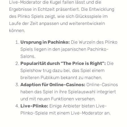
Live-Moderator die Kugel fallen lässt und die
Ergebnisse in Echtzeit präsentiert. Die Entwicklung
des Plinko Spiels zeigt, wie sich Glücksspiele im
Laufe der Zeit anpassen und weiterentwickeln
können.
Ursprung in Pachinko:
Die Wurzeln des Plinko
Spiels liegen in den japanischen Pachinko-
Salons.
Popularität durch “The Price is Right”:
Die
Spielshow trug dazu bei, das Spiel einem
breiteren Publikum bekannt zu machen.
Adaption für Online-Casinos:
Online-Casinos
haben das Spiel in ihre Spielauswahl integriert
und mit neuen Funktionen versehen.
Live-Plinko:
Einige Anbieter bieten Live-
Plinko-Spiele mit einem Live-Moderator an.