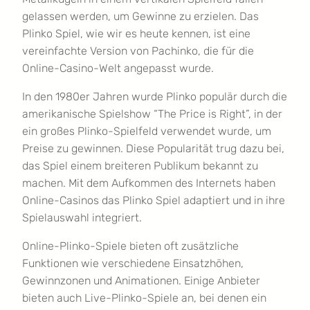
gelassen werden, um Gewinne zu erzielen. Das
Plinko Spiel, wie wir es heute kennen, ist eine
vereinfachte Version von Pachinko, die für die
Online-Casino-Welt angepasst wurde.
In den 1980er Jahren wurde Plinko populär durch die
amerikanische Spielshow “The Price is Right”, in der
ein großes Plinko-Spielfeld verwendet wurde, um
Preise zu gewinnen. Diese Popularität trug dazu bei,
das Spiel einem breiteren Publikum bekannt zu
machen. Mit dem Aufkommen des Internets haben
Online-Casinos das Plinko Spiel adaptiert und in ihre
Spielauswahl integriert.
Online-Plinko-Spiele bieten oft zusätzliche
Funktionen wie verschiedene Einsatzhöhen,
Gewinnzonen und Animationen. Einige Anbieter
bieten auch Live-Plinko-Spiele an, bei denen ein