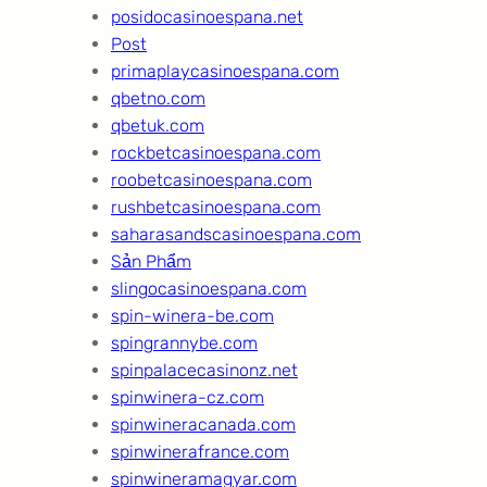
posidocasinoespana.net
Post
primaplaycasinoespana.com
qbetno.com
qbetuk.com
rockbetcasinoespana.com
roobetcasinoespana.com
rushbetcasinoespana.com
saharasandscasinoespana.com
Sản Phẩm
slingocasinoespana.com
spin-winera-be.com
spingrannybe.com
spinpalacecasinonz.net
spinwinera-cz.com
spinwineracanada.com
spinwinerafrance.com
spinwineramagyar.com