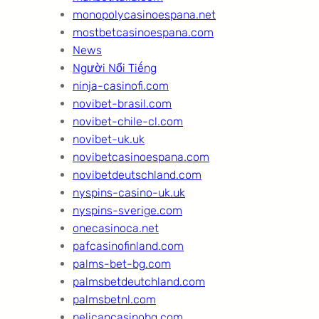
monopolycasinoespana.net
mostbetcasinoespana.com
News
Người Nổi Tiếng
ninja-casinofi.com
novibet-brasil.com
novibet-chile-cl.com
novibet-uk.uk
novibetcasinoespana.com
novibetdeutschland.com
nyspins-casino-uk.uk
nyspins-sverige.com
onecasinoca.net
pafcasinofinland.com
palms-bet-bg.com
palmsbetdeutchland.com
palmsbetnl.com
pelicancasinobg.com