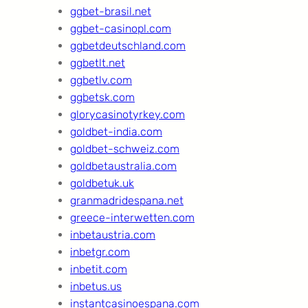
ggbet-brasil.net
ggbet-casinopl.com
ggbetdeutschland.com
ggbetlt.net
ggbetlv.com
ggbetsk.com
glorycasinotyrkey.com
goldbet-india.com
goldbet-schweiz.com
goldbetaustralia.com
goldbetuk.uk
granmadridespana.net
greece-interwetten.com
inbetaustria.com
inbetgr.com
inbetit.com
inbetus.us
instantcasinoespana.com