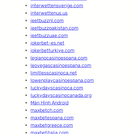
interwettensverige.com
interwettenus.us
jeetbuzznl.com
jeetbuzzpakistan.com
jeetbuzzuae.com
jokerbet-es.net
jokerbetturkiye.com
legianocasinoespana.com
leovegascasinoespana.com
limitlesscasinoca.net
lowenplaycasinoespana.com
luckydayscasinoca.com
luckydayscasinocanada.org
Màn Hình Android
maxbetch.com
maxbetespana.com
maxbetgreece.com
maxbetitalia.com