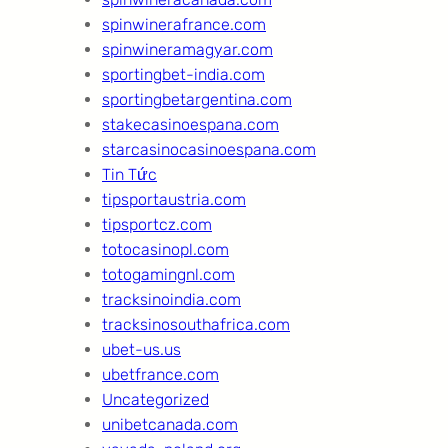
spinwinerafrance.com
spinwineramagyar.com
sportingbet-india.com
sportingbetargentina.com
stakecasinoespana.com
starcasinocasinoespana.com
Tin Tức
tipsportaustria.com
tipsportcz.com
totocasinopl.com
totogamingnl.com
tracksinoindia.com
tracksinosouthafrica.com
ubet-us.us
ubetfrance.com
Uncategorized
unibetcanada.com