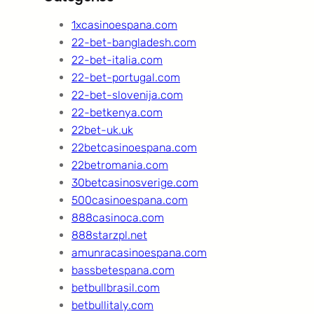
1xcasinoespana.com
22-bet-bangladesh.com
22-bet-italia.com
22-bet-portugal.com
22-bet-slovenija.com
22-betkenya.com
22bet-uk.uk
22betcasinoespana.com
22betromania.com
30betcasinosverige.com
500casinoespana.com
888casinoca.com
888starzpl.net
amunracasinoespana.com
bassbetespana.com
betbullbrasil.com
betbullitaly.com