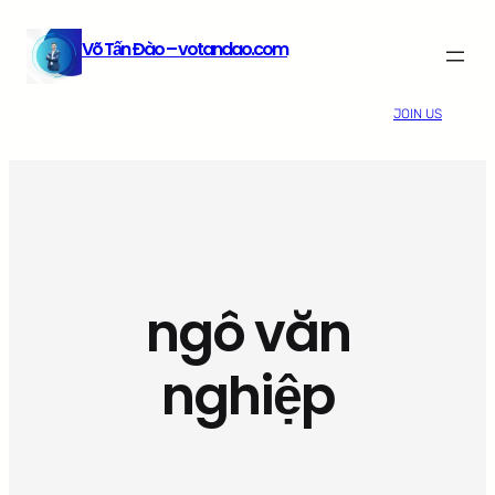
Chuyển
Võ Tấn Đào – votandao.com
đến
phần
nội
JOIN US
dung
ngô văn
nghiệp